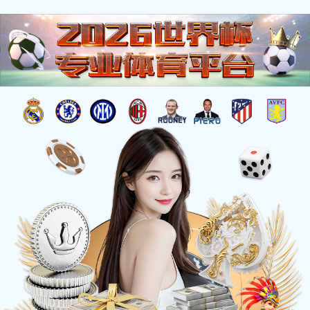
注册入口
全天更新 ·
星空体育入口
赛事实时同步
无论您身在何处，
星空体育入口APP
为您带来高
速、高清、稳定的观赛体验。
下载客户端
网页端访问